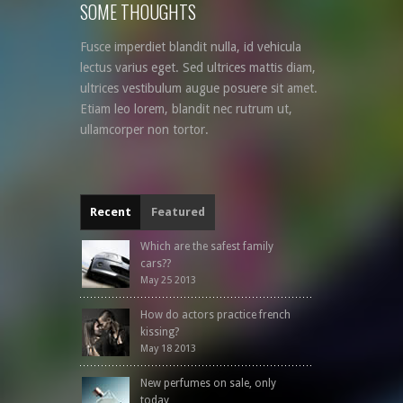
SOME THOUGHTS
Fusce imperdiet blandit nulla, id vehicula
lectus varius eget. Sed ultrices mattis diam,
ultrices vestibulum augue posuere sit amet.
Etiam leo lorem, blandit nec rutrum ut,
ullamcorper non tortor.
Recent
Featured
Which are the safest family
cars??
May 25 2013
How do actors practice french
kissing?
May 18 2013
New perfumes on sale, only
today