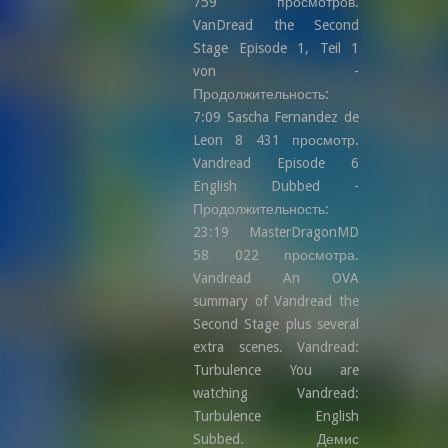
759 просмотров.
VanDread the Second
Stage Episode 1, Teil 1
von -
Продолжительность:
7:09 Sascha Fernandez de
Leon 8 431 просмотр.
Vandread Episode 6
English Dubbed -
Продолжительность:
23:19 MasterDragonMD
58 022 просмотра.
Vandread An OVA
summary of Vandread the
Second Stage plus several
extra scenes. Vandread:
Turbulence You are
watching Vandread:
Turbulence English
Subbed. Демис