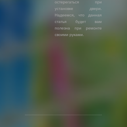
остерегаться при
установке двери.
Надеемся, что данная
статья будет вам
полезна при ремонте
своими руками.