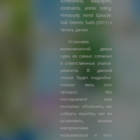
screenshots, wallpapers,
comments, anime rating.
Previously Aired Episode.
Sub Genres: Suits (2011) s
Читать далее
Установка
межкомнатной двери
один из самых сложных
и ответственных этапов
ремонта. В данной
статье будет подробно
описан весь этот
процесс. Мы
постараемся вам
поэтапно объяснить, как
собрать коробку, как ее
установить, какими
материалами
пользоваться и чего