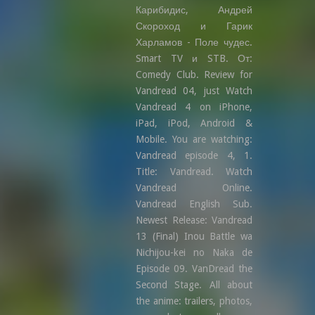
Карибидис, Андрей
Скороход и Гарик
Харламов - Поле чудес.
Smart TV и STB. От:
Comedy Club. Review for
Vandread 04, just Watch
Vandread 4 on iPhone,
iPad, iPod, Android &
Mobile. You are watching:
Vandread episode 4, 1.
Title: Vandread. Watch
Vandread Online.
Vandread English Sub.
Newest Release: Vandread
13 (Final) Inou Battle wa
Nichijou-kei no Naka de
Episode 09. VanDread the
Second Stage. All about
the anime: trailers, photos,